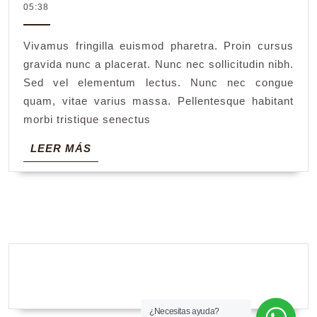
agosto
05:38
drink
2018
coffe
Vivamus fringilla euismod pharetra. Proin cursus
gravida nunc a placerat. Nunc nec sollicitudin nibh.
Sed vel elementum lectus. Nunc nec congue
quam, vitae varius massa. Pellentesque habitant
morbi tristique senectus
LEER
LEER MÁS
MÁS
¿Necesitas ayuda?