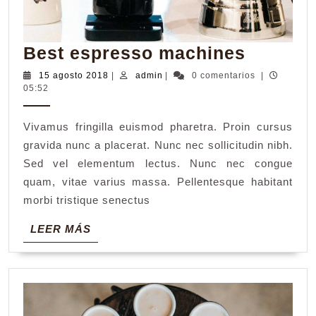
Best
Best espresso machines
espres
15
admin
15 agosto 2018
|
admin
|
0 comentarios
|
agosto
05:52
machin
2018
Vivamus fringilla euismod pharetra. Proin cursus
gravida nunc a placerat. Nunc nec sollicitudin nibh.
Sed vel elementum lectus. Nunc nec congue
quam, vitae varius massa. Pellentesque habitant
morbi tristique senectus
LEER
LEER MÁS
MÁS