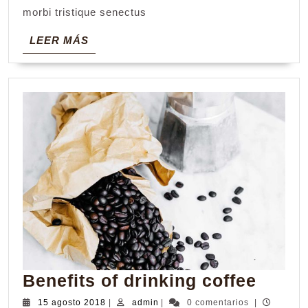
drink
morbi tristique senectus
per
LEER
LEER MÁS
day?
MÁS
Benef
Benefits of drinking coffee
of
15
admin
15 agosto 2018
|
admin
|
0 comentarios
|