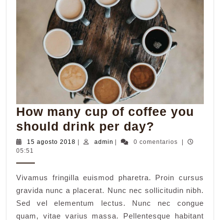
How many cup of coffee you
How
should drink per day?
many
15
admin
15 agosto 2018
|
admin
|
0 comentarios
|
agosto
05:51
cup
2018
of
Vivamus fringilla euismod pharetra. Proin cursus
coffee
gravida nunc a placerat. Nunc nec sollicitudin nibh.
you
Sed vel elementum lectus. Nunc nec congue
should
quam, vitae varius massa. Pellentesque habitant